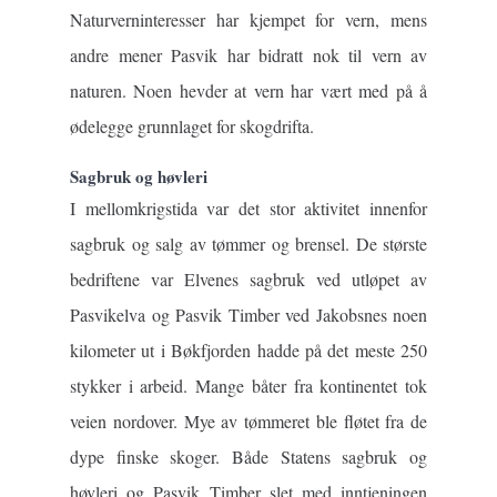
Naturverninteresser har kjempet for vern, mens
andre mener Pasvik har bidratt nok til vern av
naturen. Noen hevder at vern har vært med på å
ødelegge grunnlaget for skogdrifta.
Sagbruk og høvleri
I mellomkrigstida var det stor aktivitet innenfor
sagbruk og salg av tømmer og brensel. De største
bedriftene var Elvenes sagbruk ved utløpet av
Pasvikelva og Pasvik Timber ved Jakobsnes noen
kilometer ut i Bøkfjorden hadde på det meste 250
stykker i arbeid. Mange båter fra kontinentet tok
veien nordover. Mye av tømmeret ble fløtet fra de
dype finske skoger. Både Statens sagbruk og
høvleri og Pasvik Timber slet med inntjeningen