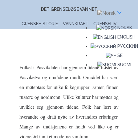
DET GRENSELØSE VANNET
GRENSEHISTORIE
VANNKRAFT
GRENSELIV
NORSK
ENGLISH
РУССКИЙ
SE
SUOMI
Folket i Pasvikdalen har gjennom tidene høstet av
Pasvikelva og områdene rundt. Området har vært
en møteplass for ulike folkegrupper; samer, finner,
russere og nordmenn. Ulike kulturer har møttes og
utviklet seg gjennom tidene. Folk har lært av
hverandre og dratt nytte av hverandres erfaringer.
Mange av tradisjonene er holdt ved like og er
videreført inn i et moderne samfunn.